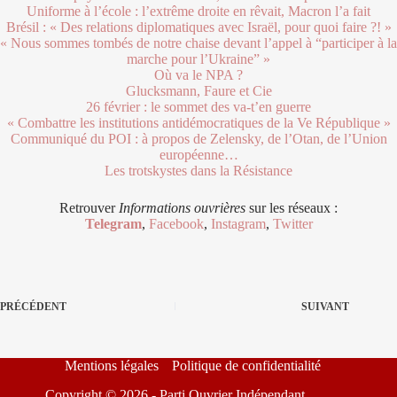
Uniforme à l’école : l’extrême droite en rêvait, Macron l’a fait
Brésil : « Des relations diplomatiques avec Israël, pour quoi faire ?! »
« Nous sommes tombés de notre chaise devant l’appel à “participer à la
marche pour l’Ukraine” »
Où va le NPA ?
Glucksmann, Faure et Cie
26 février : le sommet des va-t’en guerre
« Combattre les institutions antidémocratiques de la Ve République »
Communiqué du POI : à propos de Zelensky, de l’Otan, de l’Union
européenne…
Les trotskystes dans la Résistance
Retrouver
Informations ouvrières
sur les réseaux :
Telegram
,
Facebook
,
Instagram
,
Twitter
PRÉCÉDENT
SUIVANT
Mentions légales
Politique de confidentialité
Copyright © 2026 - Parti Ouvrier Indépendant