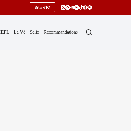
Site d'IO
CEPL
La Vé
Selio
Recommandations