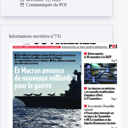
Communiqués du POI
à
Toulon
:
communiqué
du
comité
Informations ouvrières n°731
POI
du
Var