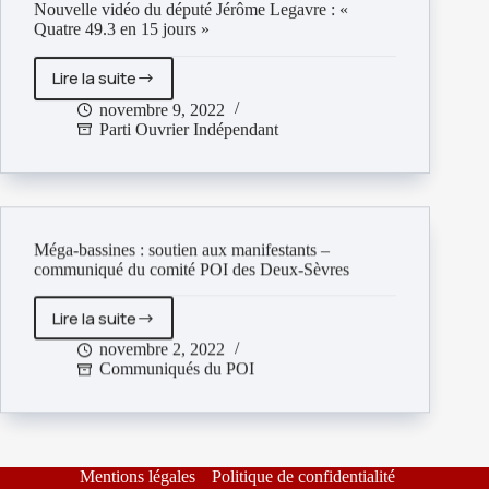
Nouvelle vidéo du député Jérôme Legavre : «
Quatre 49.3 en 15 jours »
Lire la suite
Nouvelle
vidéo
novembre 9, 2022
Parti Ouvrier Indépendant
du
député
Jérôme
Legavre
:
«
Méga-bassines : soutien aux manifestants –
communiqué du comité POI des Deux-Sèvres
Quatre
49.3
en
Lire la suite
Méga-
15
bassines
novembre 2, 2022
jours
Communiqués du POI
:
»
soutien
aux
manifestants
–
Mentions légales
Politique de confidentialité
communiqué