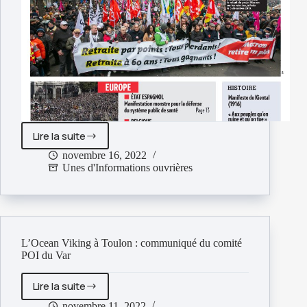
Lire la suite
Informations
ouvrières
novembre 16, 2022
Unes d'Informations ouvrières
n°732
L’Ocean Viking à Toulon : communiqué du comité
POI du Var
Lire la suite
L’Ocean
Viking
novembre 11, 2022