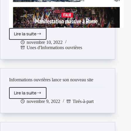
Lire la suite
Informations
ouvrières
novembre 10, 2022
Unes d'Informations ouvrières
n°731
Informations ouvrières lance son nouveau site
Lire la suite
Informations
ouvrières
novembre 9, 2022
Tirés-à-part
lance
son
nouveau
site